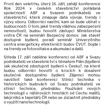
První den veletrhu, úterý 16. září, zahájí konference
Rok 2024 v českém stavebnictví pořádaná
společností ABF a Svazem podnikatelů ve
stavebnictví, která zmapuje data vývoje, trendy i
výzvy oboru. Odborníci nastíní, kam se bude ubírat v
budoucnosti. O tom, jaké trendy vládnou zabezpečení
nemovitostí, budou hovořit zástupci Ministerstva
vnitra ČR na semináři Bezpečný domov. Jak stavět
dostupné bydlení, poradí seminář Univerzitního
centra energeticky efektivních budov ČVUT. Dojde i
na trendy ve fotovoltaice a akumulaci a další.
Středa 17. září nabídne konferenci od ABF a Svazu
podnikatelů ve stavebnictví s tématem Plán (b)ydlení:
Jak skutečně zdostupnit bydlení v Česku?, na které
budou odborníci hovořit o krocích k dosažení
skutečně dostupného bydlení. Zájemci mohou
navštívit také konferenci Stínicí technika v
historických budovách od Svazu podnikatelů ve
stínicí technice, přednášku Používání nových
technologií v nátěrových hmotách od Cechu malířů,
lakýrníků a tapetářů ČR nebo se zúčastnit přednášky
o využití nanotechnologií.