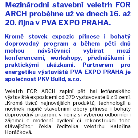
Mezinárodní stavební veletrh FOR
ARCH proběhne už ve dnech 16. až
20. října v PVA EXPO PRAHA.
Kromě stovek expozic přinese i bohatý
doprovodný program a během pěti dnů
mohou návštěvníci vybírat mezi
konferencemi, workshopy, přednáškami i
praktickými ukázkami. Partnerem pro
energetiku výstaviště PVA EXPO PRAHA je
společnost PKV Build, s.r.o.
Veletrh FOR ARCH zaplní pět hal letňanského
výstaviště expozicemi od 379 vystavovatelů z 9 zemí.
„Kromě tisíců nejnovějších produktů, technologií a
novinek napříč stavebními obory přinese i bohatý
doprovodný program, v němž si vyberou odborníci i
zájemci o moderní bydlení či rekonstrukci toho
stávajícího,“ řekla ředitelka veletrhu Kateřina
Horáčková.