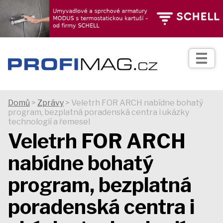
TIPY
Zprávy
Realizace
Domů
>
Zprávy
> Veletrh FOR ARCH nabídne bohatý
program, bezplatná poradenská centra i ukázky
Praxe
technologií a řemesel
Veletrh FOR ARCH
Fotogalerie
nabídne bohatý
program, bezplatná
Produkty
poradenská centra i
Prodejní