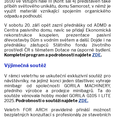
16:00 ve Vstupní hale III (Konf. sál 4) představen také
příběh světového unikátu, domu Samorost, v němž je
využit materiál vznikající spojením organického
odpadu a podhoubí.
V sobotu 20. září opět zazní přednášky od ADMD a
Centra pasivního domu, navíc se přidají Ekonomická
rekonstrukce koupelen, prezentace pasivní
dřevostavby Dům s vodním světem a další. Dojde i na
přednášku zástupců Státního fondu životního
prostředí ČR s tématem Dotace na úsporné bydlení.
Kompletní program a podrobnosti najdete
ZDE
.
Výjimečná soutěž
V rámci veletrhu se uskuteční exkluzivní soutěž pro
návštěvníky, na jejímž konci jeden šťastlivec vyhraje
minibagr od společnosti GORILA MACHINERY,
předního výrobce a prodejce minibagrů. Ta do
soutěže věnovala hobby model GORILA G10S I LITE
2025.
Podrobnosti o soutěži najdete
ZDE.
Veletrh FOR ARCH pravidelně přináší možnost
bezplatných konzultací s profesionály ze stavebních