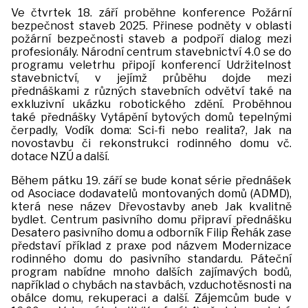
Ve čtvrtek 18. září proběhne konference Požární
bezpečnost staveb 2025. Přinese podněty v oblasti
požární bezpečnosti staveb a podpoří dialog mezi
profesionály. Národní centrum stavebnictví 4.0 se do
programu veletrhu připojí konferencí Udržitelnost
stavebnictví, v jejímž průběhu dojde mezi
přednáškami z různých stavebních odvětví také na
exkluzivní ukázku robotického zdění. Proběhnou
také přednášky Vytápění bytových domů tepelnými
čerpadly, Vodík doma: Sci-fi nebo realita?, Jak na
novostavbu či rekonstrukci rodinného domu vč.
dotace NZÚ a další.
Během pátku 19. září se bude konat série přednášek
od Asociace dodavatelů montovaných domů (ADMD),
která nese název Dřevostavby aneb Jak kvalitně
bydlet. Centrum pasivního domu připraví přednášku
Desatero pasivního domu a odborník Filip Řehák zase
představí příklad z praxe pod názvem Modernizace
rodinného domu do pasivního standardu. Páteční
program nabídne mnoho dalších zajímavých bodů,
například o chybách na stavbách, vzduchotěsnosti na
obálce domu, rekuperaci a další. Zájemcům bude v