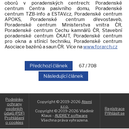
oborů v poradenských centrech: Poradenské
centrum Centra pasivního domu, Poradenské
centrum TZB-info a ESTAV.cz, Poradenské centrum
APOKS, Poradenské centrum dřevostaveb,
Poradenské centrum Ministerstva vnitra ČR,
Poradenské centrum Cechu kamnářů ČR, Stavební
poradenské centrum ČKAIT, Poradenské centrum
pro okna a stínicí techniku, Poradenské centrum
Asociace bazénů a saun ČR. Více na
www.forarch.cz
Předchozí článek
67 / 708
Následující článek
Podmínky
Copyright © 2019-2026
Atemi
ochrany
s.r.o.
osobních
Registrace
Copyright © 2019-2026 Vladimír
údajů (PDF)
Přihlásit se
Klaus -
AUDREY software
Prohlášení
Všechna práva vyhrazena.
o cookies