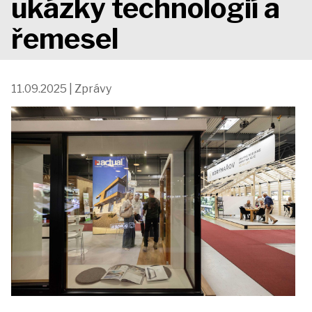
ukázky technologií a
akce
řemesel
iDomo
11.09.2025 | Zprávy
Kontakt