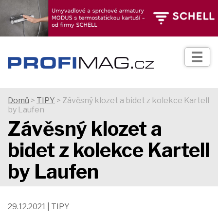
TIPY
Zprávy
Realizace
Domů
>
TIPY
> Závěsný klozet a bidet z kolekce Kartell
by Laufen
Praxe
Závěsný klozet a
bidet z kolekce Kartell
Fotogalerie
by Laufen
Produkty
29.12.2021 | TIPY
Prodejní