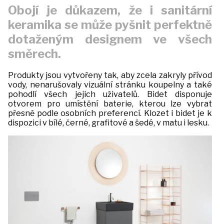
akce
Obojí je důkazem, že i sanitární
keramika se může pyšnit perfektně
iDomo
dotaženým designem ve všech
směrech.
Kontakt
Produkty jsou vytvořeny tak, aby zcela zakryly přívod
vody, nenarušovaly vizuální stránku koupelny a také
pohodlí všech jejich uživatelů. Bidet disponuje
otvorem pro umístění baterie, kterou lze vybrat
přesně podle osobních preferencí. Klozet i bidet je k
dispozici v bílé, černé, grafitové a šedé, v matu i lesku.