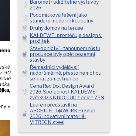
Barometr udržitelné výstavby
2026
Podomítková řešení jako
standard moderní koupelny
Druhý domov na terase
KALDEWEI proměňuje design v
prožitek
Stavebnictví - tahounem růstu
mého
produkce byly opět pozemní
stavby
eské
Řemeslníci vydělávají
 v 90
nadprůměrně, přesto nemohou
eněné
sehnat zaměstnance
ačka,
Cena Red Dot Design Award
jka,
2026: Společnost KALDEWEI
zvítězila s NUIO DUO z edice ZEN
Laufen představil na
ěny v
ARCHITECT@WORK Prague
2026 inovativní materiál
VITREON steel