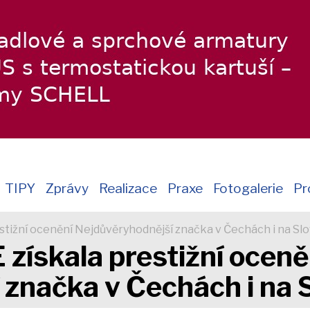
TIPY
Zprávy
Realizace
Praxe
Fotogalerie
Pr
tižní ocenění Nejdůvěryhodnější značka v Čechách i na Sl
ískala prestižní oceně
 značka v Čechách i na 