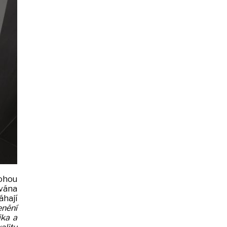
mohou
ávána
áhají
enění
ika a