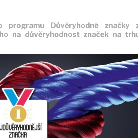
ho programu Důvěryhodné značky 
ho na důvěryhodnost značek na trh