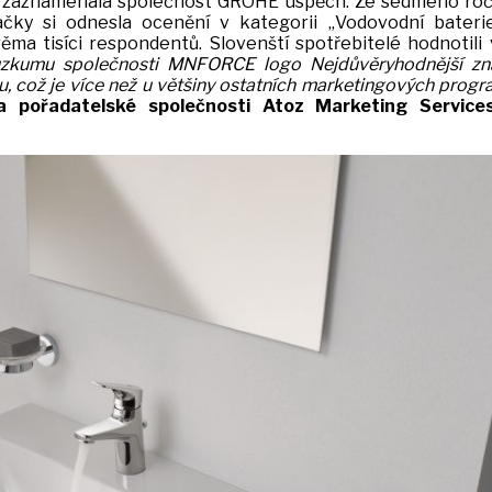
é, zaznamenala společnost GROHE úspěch. Ze sedmého ro
y si odnesla ocenění v kategorii „Vodovodní baterie
ěma tisíci respondentů. Slovenští spotřebitelé hodnotili
ůzkumu společnosti MNFORCE logo Nejdůvěryhodnější zn
, což je více než u většiny ostatních marketingových progr
a pořadatelské společnosti Atoz Marketing Service