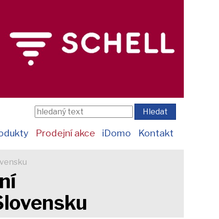
odukty
Prodejní akce
iDomo
Kontakt
ovensku
ní
Slovensku