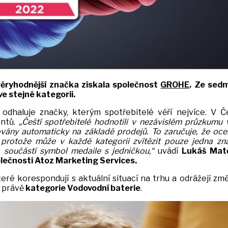
věryhodnější značka získala společnost
GROHE
. Ze sed
ve stejné kategorii.
dhaluje značky, kterým spotřebitelé věří nejvíce. V Č
entů.
„Čeští spotřebitelé hodnotili v nezávislém průzkumu
vány automaticky na základě prodejů. To zaručuje, že oc
protože může v každé kategorii zvítězit pouze jedna zn
 součástí symbol medaile s jedničkou,“
uvádí
Lukáš Matě
lečnosti Atoz Marketing Services.
eré korespondují s aktuální situací na trhu a odrážejí zm
a právě
kategorie
Vodovodní baterie
.