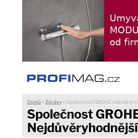
Domů
>
Zprávy
> Společnost GROHE získala pres
Společnost GROHE z
Nejdůvěryhodnější