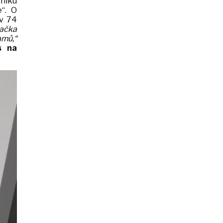
čníku
“. O
 v 74
ačka
amů,“
s na