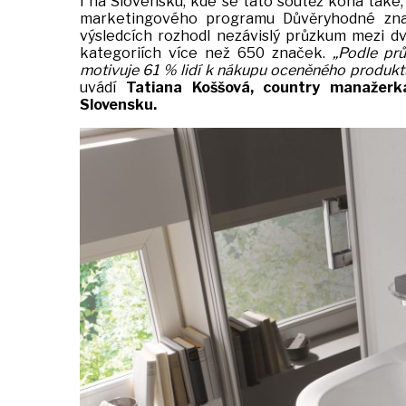
I na Slovensku, kde se tato soutěž koná tak
marketingového programu Důvěryhodné značk
výsledcích rozhodl nezávislý průzkum mezi dv
kategoriích více než 650 značek.
„Podle pr
motivuje 61 % lidí k nákupu oceněného produktu
uvádí
Tatiana Koššová, country manažerk
Slovensku.