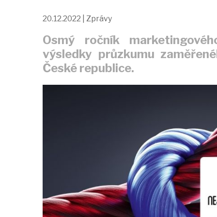
20.12.2022 | Zprávy
Osmý ročník marketingové
výsledky průzkumu zaměřené
České republice.