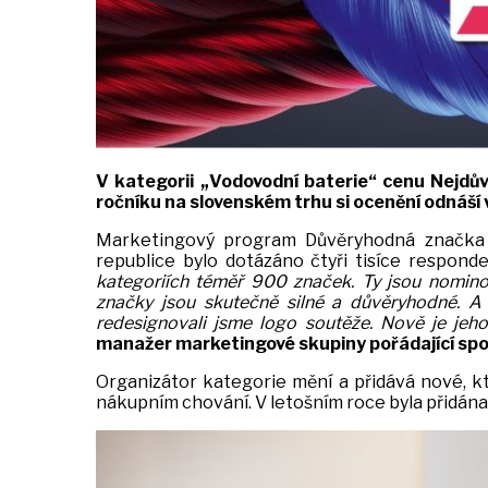
V kategorii „Vodovodní baterie“ cenu Nejdů
ročníku na slovenském trhu si ocenění odnáší 
Marketingový program Důvěryhodná značka o
republice bylo dotázáno čtyři tisíce respond
kategoriích téměř 900 značek. Ty jsou nomino
značky jsou skutečně silné a důvěryhodné. A 
redesignovali jsme logo soutěže. Nově je jeho
manažer marketingové skupiny pořádající spo
Organizátor kategorie mění a přidává nové, kt
nákupním chování. V letošním roce byla přidán