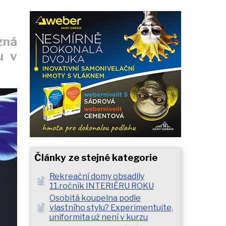
zná
u v
Články ze stejné kategorie
Rekreační domy obsadily
11.ročník INTERIÉRU ROKU
Osobitá koupelna podle
vlastního stylu? Experimentujte,
uniformita už není v kurzu