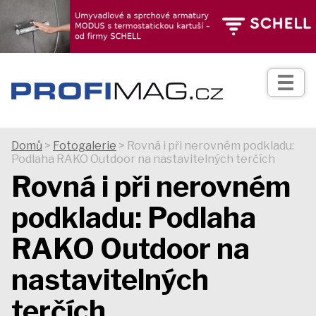
TIPY
Zprávy
Realizace
Domů
>
Fotogalerie
> Rovná i při nerovném podkladu:
Podlaha RAKO Outdoor na nastavitelných terčích
Praxe
Rovná i při nerovném
podkladu: Podlaha
Fotogalerie
RAKO Outdoor na
Produkty
nastavitelných
terčích
Prodejní