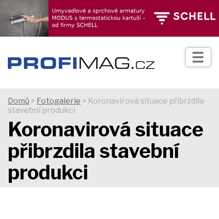
TIPY
Zprávy
Realizace
Domů
>
Fotogalerie
> Koronavirová situace přibrzdila
stavební produkci
Praxe
Koronavirová situace
přibrzdila stavební
Fotogalerie
produkci
Produkty
Prodejní