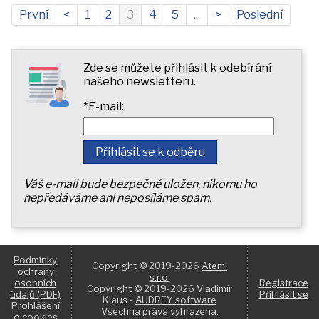
První
<
1
2
3
4
5
...
>
Poslední
Zde se můžete přihlásit k odebírání
našeho newsletteru.
*E-mail:
Váš e-mail bude bezpečně uložen, nikomu ho
nepředáváme ani neposíláme spam.
Podmínky
Copyright © 2019-2026
Atemi
ochrany
s.r.o.
osobních
Registrace
Copyright © 2019-2026 Vladimír
údajů (PDF)
Přihlásit se
Klaus -
AUDREY software
Prohlášení
Všechna práva vyhrazena.
o cookies