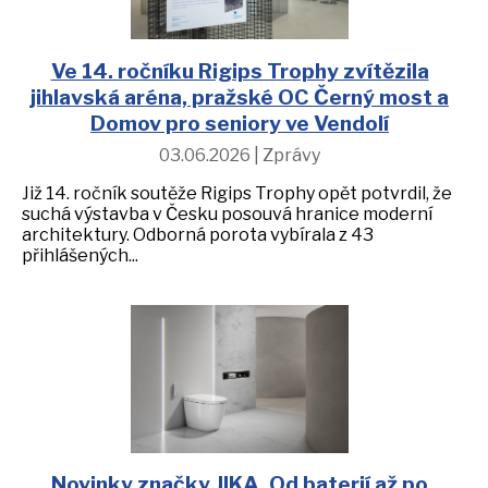
Ve 14. ročníku Rigips Trophy zvítězila
jihlavská aréna, pražské OC Černý most a
Domov pro seniory ve Vendolí
03.06.2026 | Zprávy
Již 14. ročník soutěže Rigips Trophy opět potvrdil, že
suchá výstavba v Česku posouvá hranice moderní
architektury. Odborná porota vybírala z 43
přihlášených...
Novinky značky JIKA. Od baterií až po