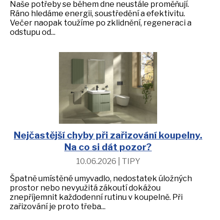
Naše potřeby se během dne neustále proměňují.
Ráno hledáme energii, soustředění a efektivitu.
Večer naopak toužíme po zklidnění, regeneraci a
odstupu od...
Nejčastější chyby při zařizování koupelny.
Na co si dát pozor?
10.06.2026 | TIPY
Špatně umístěné umyvadlo, nedostatek úložných
prostor nebo nevyužitá zákoutí dokážou
znepříjemnit každodenní rutinu v koupelně. Při
zařizování je proto třeba...