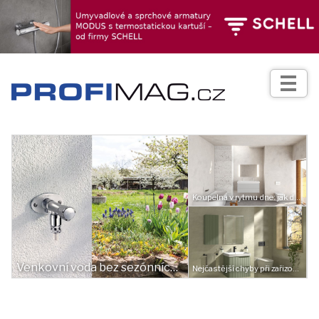
TIPY
Zprávy
Realizace
Praxe
Koupelna v rytmu dne: jak design ovlivňuje naši energii i odpočinek
Fotogalerie
Produkty
Venkovní voda bez sezónních omezení
Nejčastější chyby při zařizování koupelny. Na co si dát pozor?
Prodejní