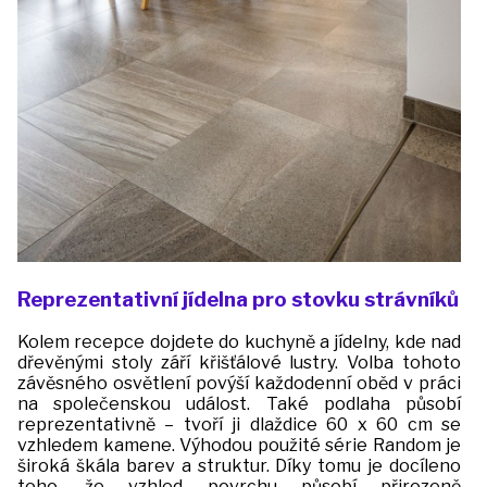
Reprezentativní jídelna pro stovku strávníků
Kolem recepce dojdete do kuchyně a jídelny, kde nad
dřevěnými stoly září křišťálové lustry. Volba tohoto
závěsného osvětlení povýší každodenní oběd v práci
na společenskou událost. Také podlaha působí
reprezentativně – tvoří ji dlaždice 60 x 60 cm se
vzhledem kamene. Výhodou použité série Random je
široká škála barev a struktur. Díky tomu je docíleno
toho, že vzhled povrchu působí přirozeně