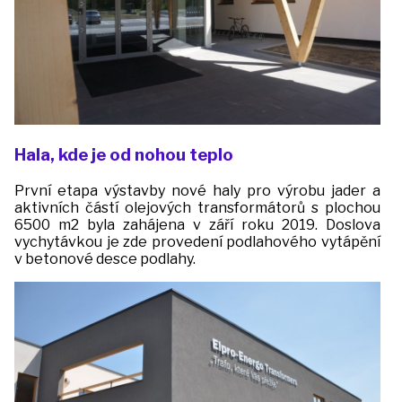
Hala, kde je od nohou teplo
První etapa výstavby nové haly pro výrobu jader a
aktivních částí olejových transformátorů s plochou
6500 m2 byla zahájena v září roku 2019. Doslova
vychytávkou je zde provedení podlahového vytápění
v betonové desce podlahy.