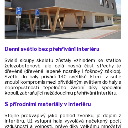
Denní světlo bez přehřívání interiéru
Svislé sloupy skeletu zůstaly vzhledem ke statice
železobetonové, ale celá nosná část střechy je
dřevěná (dřevěné lepené nosníky i fošnový záklop).
Světlo do haly přivádí 140 světlíků, které v sobě
snoubí kompromis mezi přiváděným světlem do haly a
nepropustností tepelného záření díky speciální
kopuli, zabraňující nežádoucímu přehřívání interiéru.
S přírodními materiály v interiéru
Stejně překvapivý jako pohled zvenku, je dojem z
interiéru. Už vstupní hala vyvolává nečekaný pocit
vzdušnosti a volnosti, právě díky velkému množství