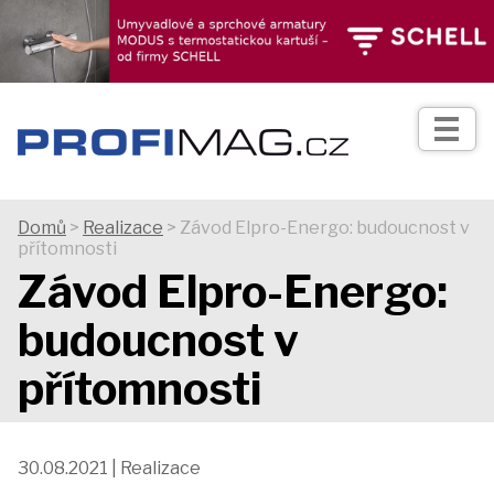
TIPY
Zprávy
Realizace
Domů
>
Realizace
> Závod Elpro-Energo: budoucnost v
přítomnosti
Praxe
Závod Elpro-Energo:
budoucnost v
Fotogalerie
přítomnosti
Produkty
30.08.2021 | Realizace
Prodejní