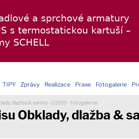
TIPY
Zprávy
Realizace
Praxe
Fotogalerie
Pr
dy, dlažba & sanita - 1/2020 - fotogalerie
su Obklady, dlažba & sa