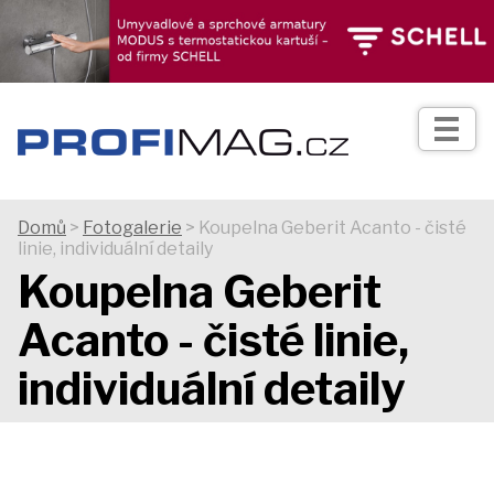
TIPY
Zprávy
Realizace
Domů
>
Fotogalerie
> Koupelna Geberit Acanto - čisté
linie, individuální detaily
Praxe
Koupelna Geberit
Acanto - čisté linie,
Fotogalerie
individuální detaily
Produkty
Prodejní