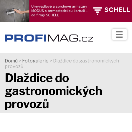
TIPY
Zprávy
Realizace
Domů
>
Fotogalerie
> Dlaždice do gastronomických
provozů
Praxe
Dlaždice do
gastronomických
Fotogalerie
provozů
Produkty
Prodejní