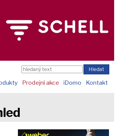
odukty
Prodejní akce
iDomo
Kontakt
hled