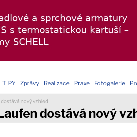
TIPY
Zprávy
Realizace
Praxe
Fotogalerie
Pr
n dostává nový vzhled
 Laufen dostává nový vz