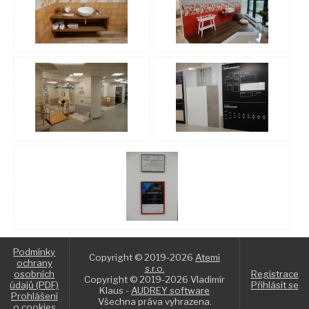
Podmínky
Copyright © 2019-2026
Atemi
ochrany
s.r.o.
osobních
Registrace
Copyright © 2019-2026 Vladimír
údajů (PDF)
Přihlásit se
Klaus -
AUDREY software
Prohlášení
Všechna práva vyhrazena.
o cookies