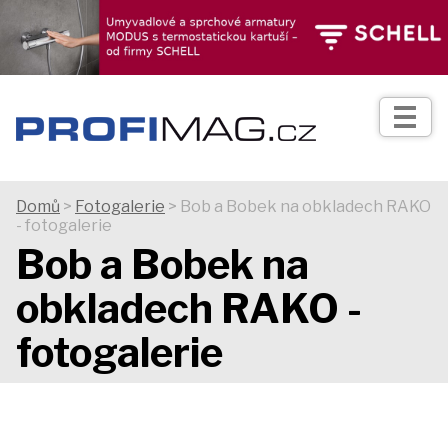
TIPY
Zprávy
Realizace
Domů
>
Fotogalerie
> Bob a Bobek na obkladech RAKO
- fotogalerie
Praxe
Bob a Bobek na
obkladech RAKO -
Fotogalerie
fotogalerie
Produkty
Prodejní