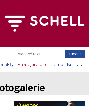
odukty
Prodejní akce
iDomo
Kontakt
otogalerie