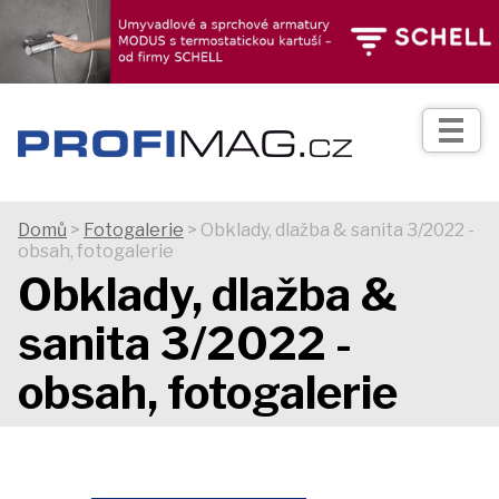
TIPY
Zprávy
Realizace
Domů
>
Fotogalerie
> Obklady, dlažba & sanita 3/2022 -
obsah, fotogalerie
Praxe
Obklady, dlažba &
sanita 3/2022 -
Fotogalerie
obsah, fotogalerie
Produkty
Prodejní