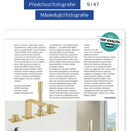
akce
Předchozí fotografie
9 / 47
Následující fotografie
iDomo
Kontakt