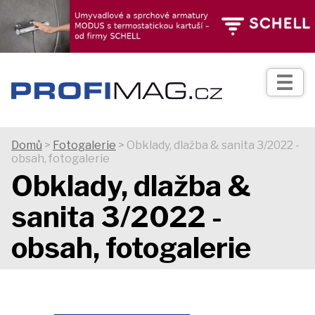
TIPY
Zprávy
Realizace
Domů
>
Fotogalerie
> Obklady, dlažba & sanita 3/2022 -
obsah, fotogalerie
Praxe
Obklady, dlažba &
sanita 3/2022 -
Fotogalerie
obsah, fotogalerie
Produkty
Prodejní