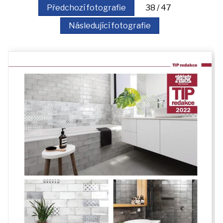
akce
Předchozí fotografie
38 / 47
Následující fotografie
iDomo
Kontakt