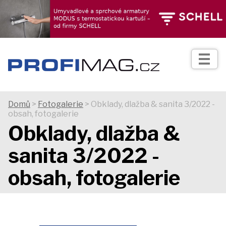
TIPY
Zprávy
Realizace
Domů
>
Fotogalerie
> Obklady, dlažba & sanita 3/2022 -
obsah, fotogalerie
Praxe
Obklady, dlažba &
sanita 3/2022 -
Fotogalerie
obsah, fotogalerie
Produkty
Prodejní