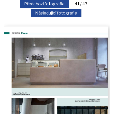
akce
Předchozí fotografie
41 / 47
Následující fotografie
iDomo
Kontakt